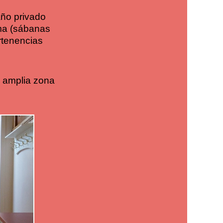
año privado
ma (sábanas
rtenencias
a amplia zona