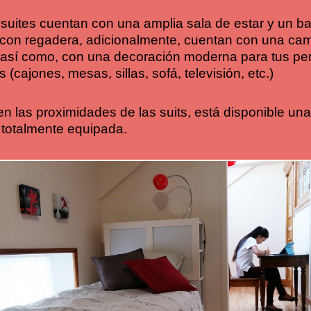
 suites cuentan con una amplia sala de estar y un b
con regadera, adicionalmente, cuentan con una ca
) así como, con una decoración moderna para tus pe
 (cajones, mesas, sillas, sofá, televisión, etc.)
n las proximidades de las suits, está disponible un
 totalmente equipada.